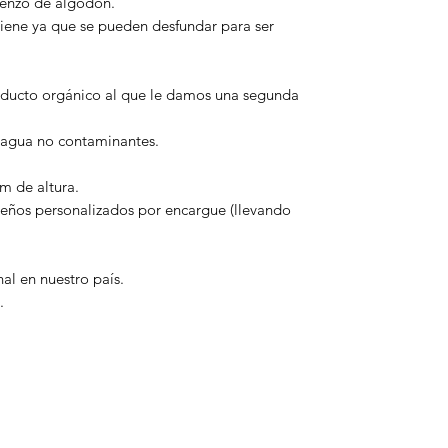
lienzo de algodón.
giene ya que se pueden desfundar para ser
roducto orgánico al que le damos una segunda
l agua no contaminantes.
m de altura.
eños personalizados por encargue (llevando
l en nuestro país.
.