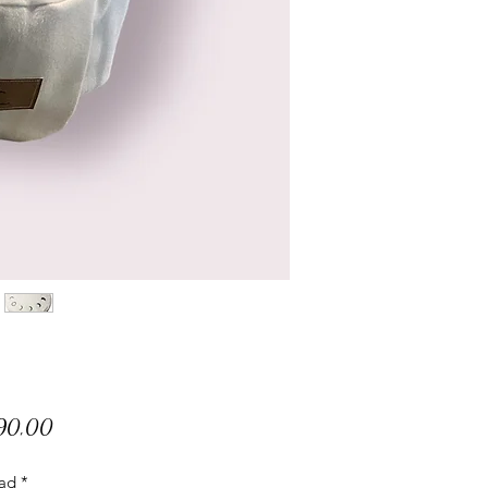
Precio
290,00
ad
*