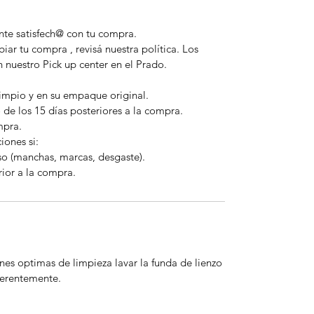
e satisfech@ con tu compra.
iar tu compra , revisá nuestra política. Los
 nuestro Pick up center en el Prado.
limpio y en su empaque original.
 de los 15 días posteriores a la compra.
mpra.
iones si:
so (manchas, marcas, desgaste).
ior a la compra.
nes optimas de limpieza lavar la funda de lienzo
eferentemente.