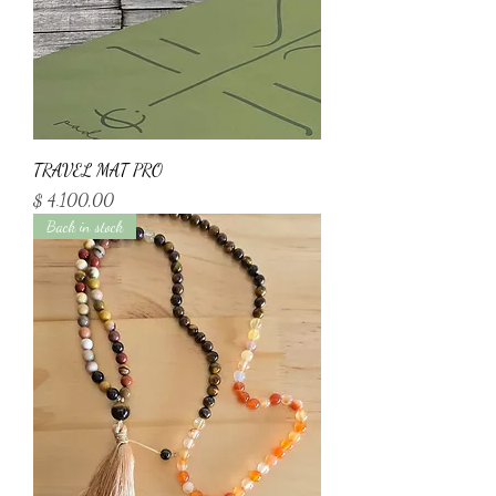
TRAVEL MAT PRO
Precio
$ 4.100,00
Back in stock