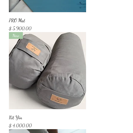
PRO Mat
Precio
$ 5.900,00
New
Kit Yin
Precio
$ 4.000,00