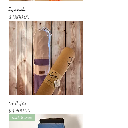
Japa mala
Precio
$ 1.800,00
Kit Viajero
Precio
$ 4.900,00
Back in stock