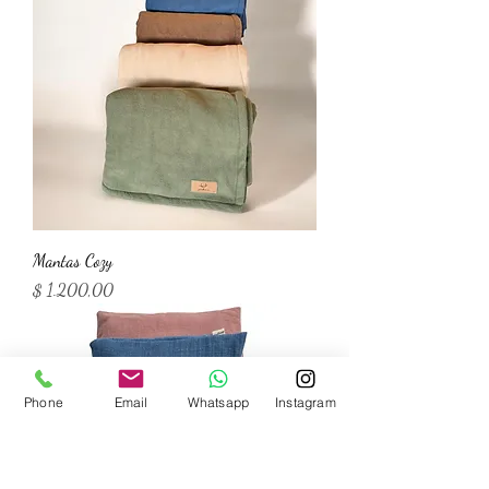
Mantas Cozy
Precio
$ 1.200,00
Phone
Email
Whatsapp
Instagram