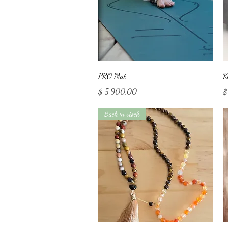
Vista rápida
PRO Mat
K
Precio
Pr
$ 5.900,00
$
Back in stock