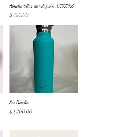
Vista rápida
Almohadillas de relajación COLORS
Precio
$ 450,00
Vista rápida
Eco Botella
Precio
$ 1.200,00