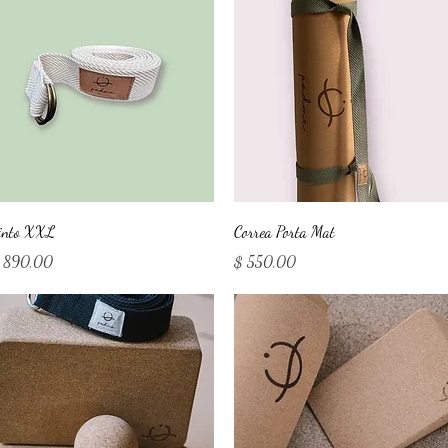
Vista rápida
Vista rápida
into XXL
Correa Porta Mat
ecio
Precio
 890,00
$ 550,00