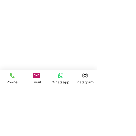
los 15 días posteriores a la compra.
•Se requiere comprobante de compra.
No se aceptan cambios ni
devoluciones si:
•El producto muestra signos de uso
(manchas, marcas, desgaste).
•Ha pasado más de 15 días posterior a
la compra.
Phone
Email
Whatsapp
Instagram