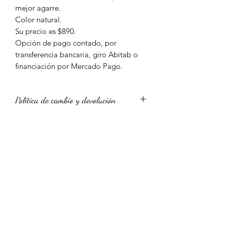
mejor agarre.
Color natural.
Su precio es $890.
Opción de pago contado, por
transferencia bancaria, giro Abitab o
financiación por Mercado Pago.
Politica de cambio y devolución
Queremos que estés completamente
satisfech@ con tu compra.
Si por alguna razón necesitas cambiar
tu compra , revisá nuestra política. Los
cambios se realizan únicamente en
nuestro Pick up center en el Prado.
Requisitos:
•El producto debe estar sin usar,
limpio y en su empaque original.
•El cambio debe realizarse dentro de