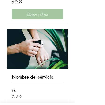
19,99
$ 19,99
pesos
uruguayos
Reservar ahora
Nombre del servicio
1 h
19,99
$ 19,99
pesos
uruguayos